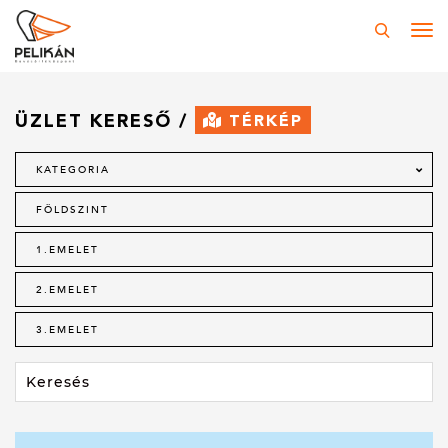
Tog
navi
ÜZLET KERESŐ /
TÉRKÉP
KATEGORIA
FÖLDSZINT
1.EMELET
2.EMELET
3.EMELET