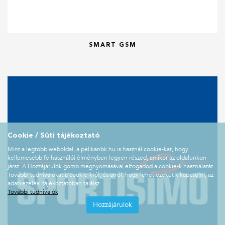
SMART GSM
Cookie / Süti tájékoztató
Mint a legtöbb weboldal, a pelikanbk.hu is használ cookie-kat, hogy
kellemesebb felhasználói élményben legyen részed, amikor az oldalunkon
jársz. A Hozzájárulok gomb megnyomásával elfogadod a cookie-k használatát.
További tudnivalókat a cookie-król, és arról, hogy lehet ezeket kikapcsolni, az
adatkezelési tájékoztatóban találsz.
További tudnivalók
Hozzájárulok