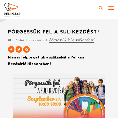
Tog
navi
PÖRGESSÜK FEL A SULIKEZDÉST!
Pörgessük fel a sulikezdést!
Cikkek
Programok
Idén is felpörgetjük a 𝐬𝐮𝐥𝐢𝐤𝐞𝐳𝐝𝐞́𝐬𝐭 a Pelikán
Bevásárlóközpontban!